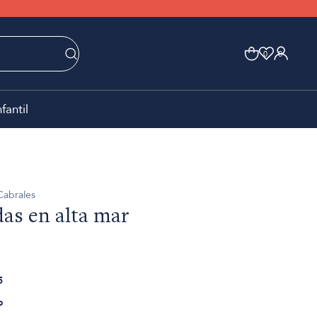
0
0
nfantil
Cabrales
das en alta mar
5
o