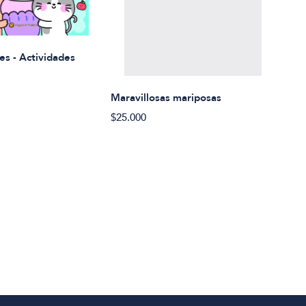
Rued
es - Actividades
$21.
Maravillosas mariposas
$25.000