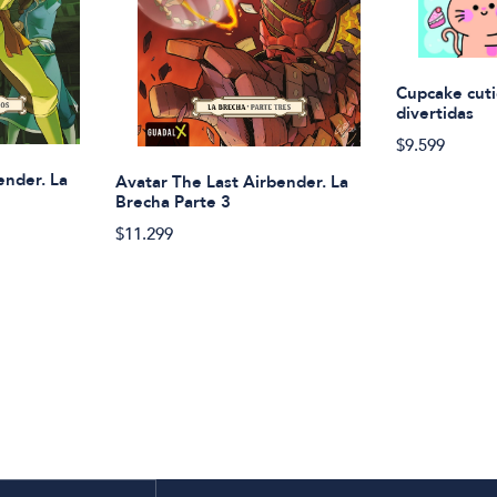
Cupcake cuti
divertidas
$9.599
ender. La
Avatar The Last Airbender. La
Brecha Parte 3
$11.299