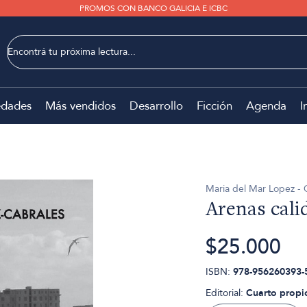
PROMOS CON BANCO GALICIA E ICBC
dades
Más vendidos
Desarrollo
Ficción
Agenda
I
Maria del Mar Lopez - 
Arenas cali
$25.000
ISBN:
978-956260393-
Editorial:
Cuarto propi