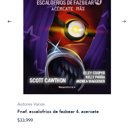
Autores
Clasic
$31.99
Autores Varios
a y
Fnaf. escalofríos de fazbear 4. acercate
$33.999