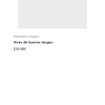
Eduardo Longoni
Aires de buenos tangos
Laguna
$35.000
Belleza
$49.99