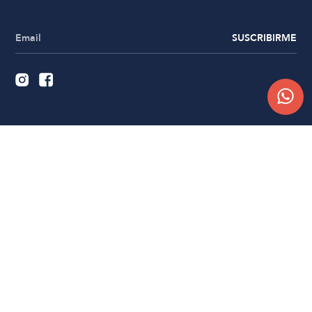
SUSCRIBIRME
Quiénes somos
Trabajá con nosotros
Contacto
Sucursales
Compra Online
Atención al cliente