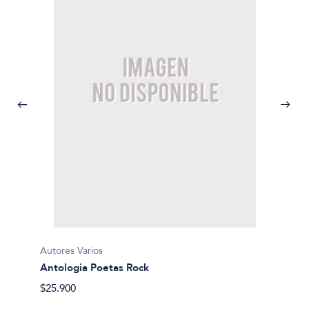
Autores Varios
Ivan N
Antologia Poetas Rock
Autono
$25.900
$12.00