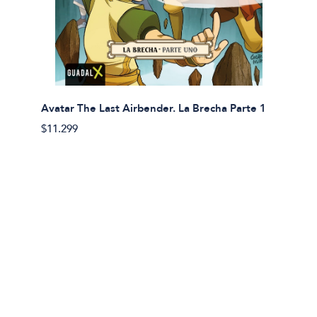
Avatar The Last Airbender. La Brecha Parte 1
Avatar
$11.299
$11.29