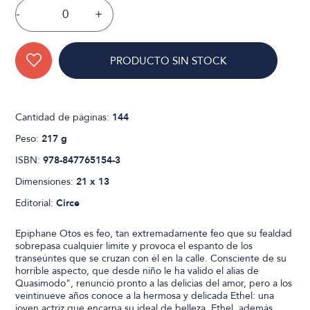
-
+
PRODUCTO SIN STOCK
Cantidad de páginas:
144
Peso:
217 g
ISBN:
978-847765154-3
Dimensiones:
21 x 13
Editorial:
Circe
Epiphane Otos es feo, tan extremadamente feo que su fealdad
sobrepasa cualquier límite y provoca el espanto de los
transeúntes que se cruzan con él en la calle. Consciente de su
horrible aspecto, que desde niño le ha valido el alias de
Quasimodo", renunció pronto a las delicias del amor, pero a los
veintinueve años conoce a la hermosa y delicada Ethel: una
joven actriz que encarna su ideal de belleza. Ethel, además,