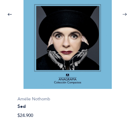
Amélie Nothomb
Amélie
Sed
Viaje 
$24.900
$25.90