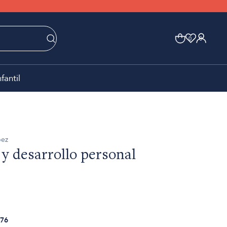
0
0
nfantil
pez
y desarrollo personal
76