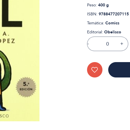
Peso:
400 g
ISBN:
9788477207115
Temática:
Comics
Editorial:
Obelisco
-
+