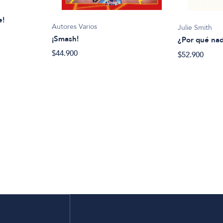
e!
Autores Varios
Julie Smith
¡Smash!
¿Por qué nad
$44.900
$52.900