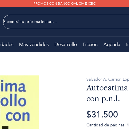
PROMOS CON BANCO GALICIA E ICBC
dades
Más vendidos
Desarrollo
Ficción
Agenda
I
Salvador A. Carrion Lo
Autoestima 
con p.n.l.
$31.500
Cantidad de páginas:
1