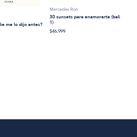
Mercedes Ron
Caña
30 sunsets para enamorarte (bali
7 Se
1)
ie me lo dijo antes?
$48.
$46.999