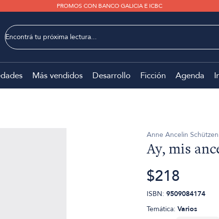
PROMOS CON BANCO GALICIA E ICBC
dades
Más vendidos
Desarrollo
Ficción
Agenda
I
Anne Ancelin Schütze
Ay, mis anc
$218
ISBN:
9509084174
Temática:
Varios