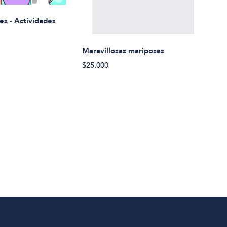
Rued
es - Actividades
$21.
Maravillosas mariposas
$25.000