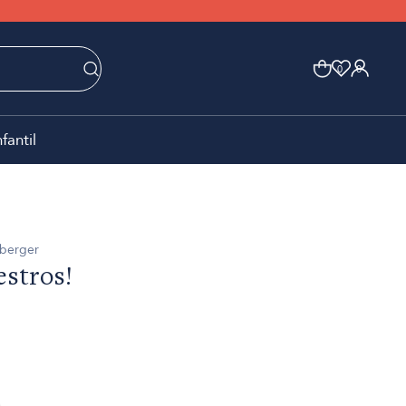
0
0
nfantil
nberger
estros!