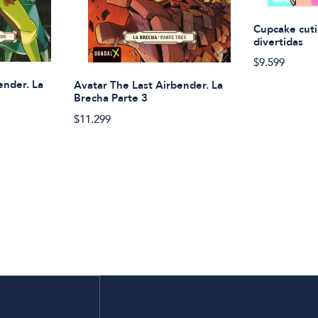
Cupcake cuti
divertidas
$9.599
ender. La
Avatar The Last Airbender. La
Brecha Parte 3
$11.299