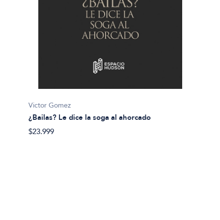
Sebasti
¿Qué c
$29.50
Victor Gomez
¿Bailas? Le dice la soga al ahorcado
$23.999