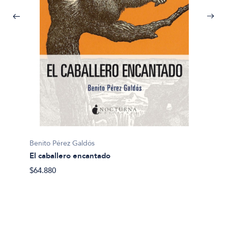
Benito 
Benito Pérez Galdós
Marian
El caballero encantado
$10.00
$64.880