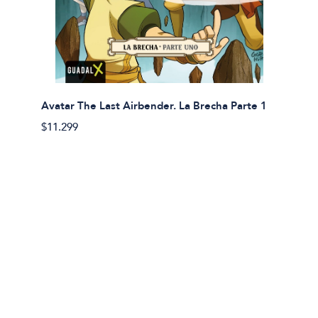
Avatar The Last Airbender. La Brecha Parte 1
Avatar
$11.299
$11.29