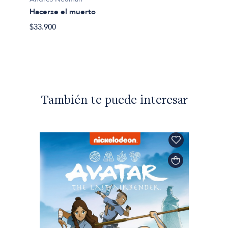
Hacerse el muerto
André
$33.900
Vengo 
$27.90
También te puede interesar