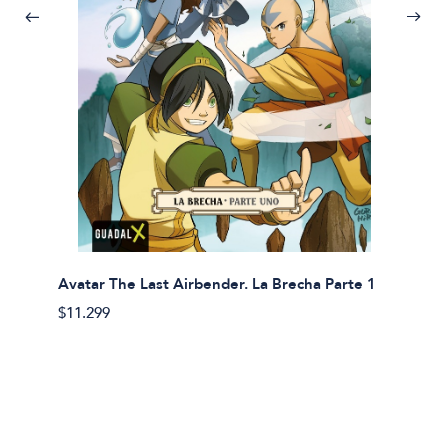
Avatar The Last Airbender. La Brecha Parte 1
Avatar
$11.299
$11.29