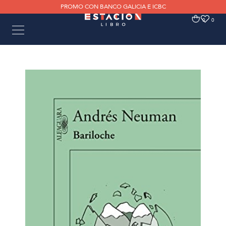
PROMO CON BANCO GALICIA E ICBC
0
0