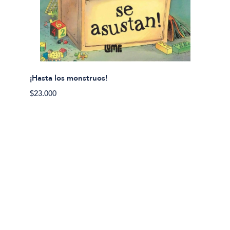
¡Hasta los monstruos!
$23.000
Olivier
Cereci
$23.00