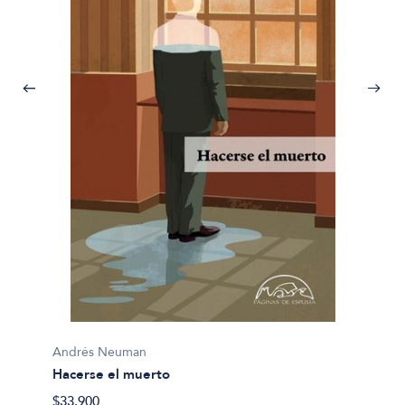
Andrés Neuman
Hacerse el muerto
André
$33.900