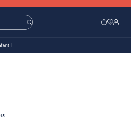
0
0
nfantil
15