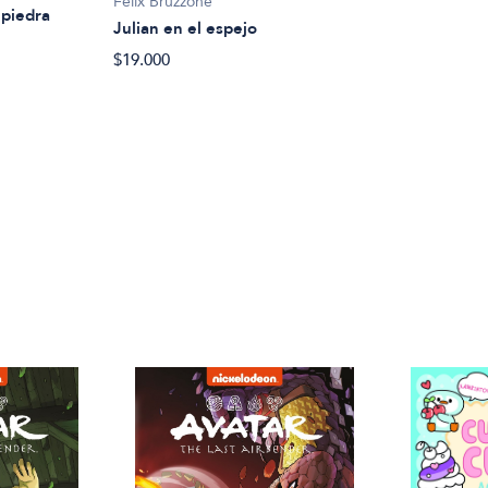
Felix Bruzzone
 piedra
Julian en el espejo
$19.000