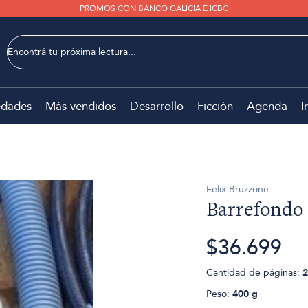
PROMOS CON BANCO GALICIA E ICBC
dades
Más vendidos
Desarrollo
Ficción
Agenda
I
Felix Bruzzone
Barrefondo
$36.699
Cantidad de páginas:
2
Peso:
400 g