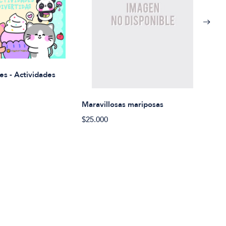
Rued
es - Actividades
$21.
Maravillosas mariposas
$25.000