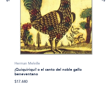
Oscar 
Herman Melville
2001 - 
¡Quiquiriquí! o el canto del noble gallo
esper
beneventano
$28.90
$17.440