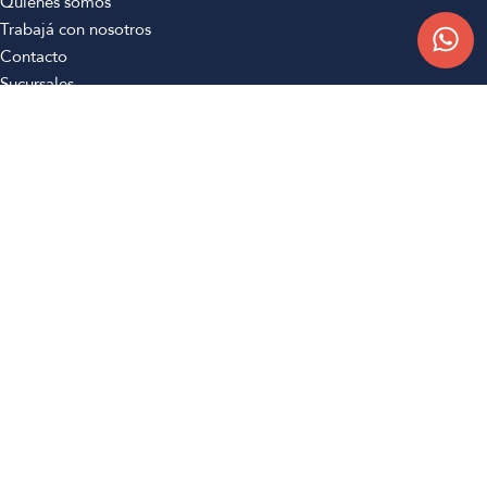
Quiénes somos
Trabajá con nosotros
Contacto
Sucursales
Compra Online
Atención al cliente
Preguntas frecuentes
Términos y condiciones
Botón de arrepentimiento