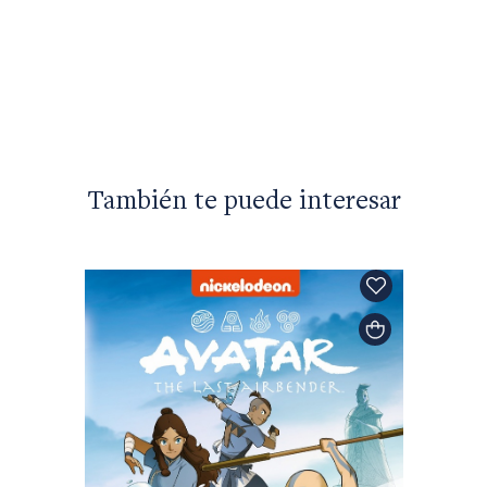
Juan Ba
Revolu
$22.00
También te puede interesar