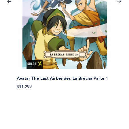
Avatar The Last Airbender. La Brecha Parte 1
Avatar
$11.299
$11.29