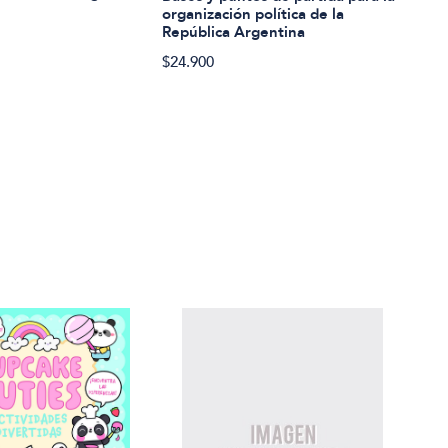
Base
organización política de la
orga
República Argentina
Repú
$24.900
$27.