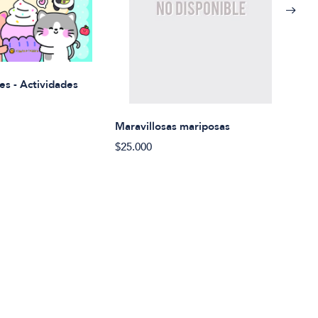
Rued
es - Actividades
$21.
Maravillosas mariposas
$25.000