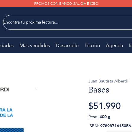
PROMOS CON BANCO GALICIA E ICBC
dades
Más vendidos
Desarrollo
Ficción
Agenda
I
Juan Bautista Alberdi
Bases
$51.990
Peso:
400 g
ISBN:
9789871615056