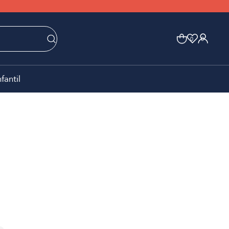
0
0
nfantil