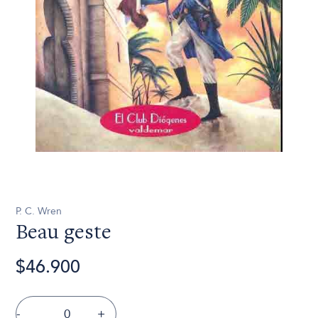
P. C. Wren
Beau geste
$46.900
-
+