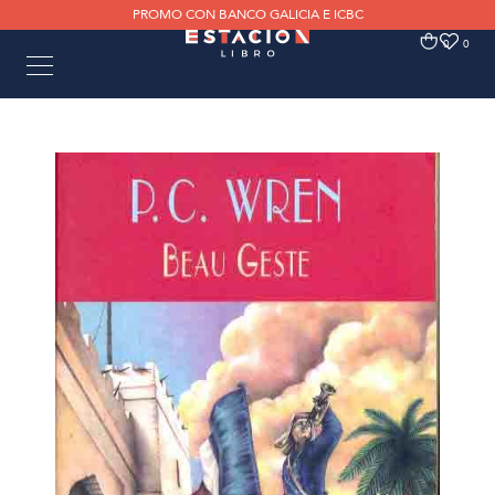
PROMO CON BANCO GALICIA E ICBC
0
0