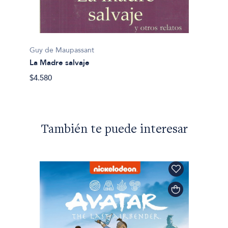
Guy de
Pierre
Guy de Maupassant
$19.80
La Madre salvaje
$4.580
También te puede interesar