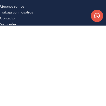
Quiénes somos
Trabajá con nosotros
Contacto
Sucursales
Compra Online
Atención al cliente
Preguntas frecuentes
Términos y condiciones
Botón de arrepentimiento