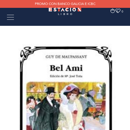
PROMO CON BANCO GALICIA E ICBC
0
0