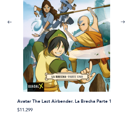
Avatar The Last Airbender. La Brecha Parte 1
Avatar
$11.299
$11.29