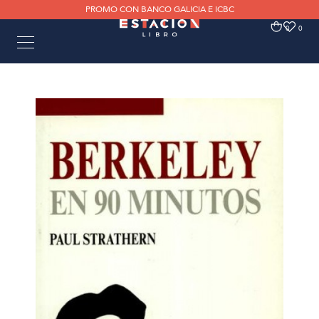
PROMO CON BANCO GALICIA E ICBC
0
0