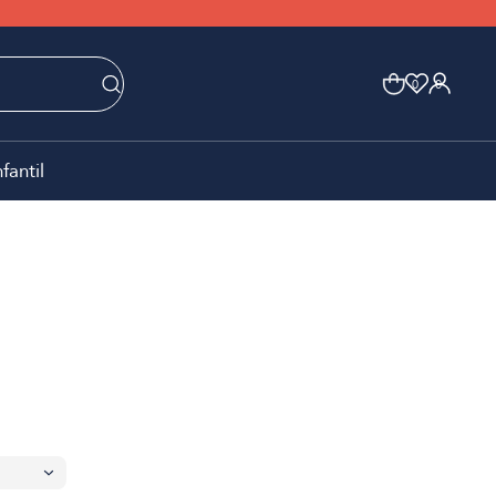
0
0
nfantil