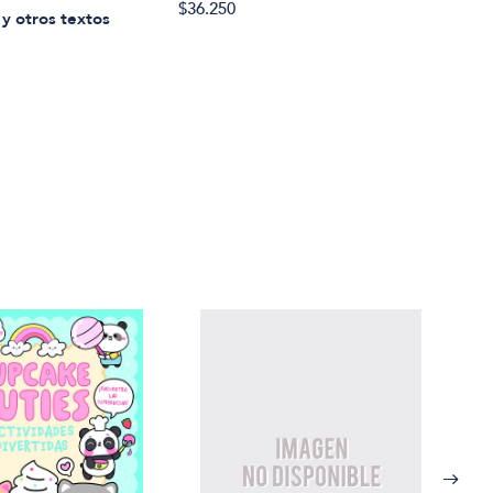
$36.250
y otros textos
Julio
Poes
$60.