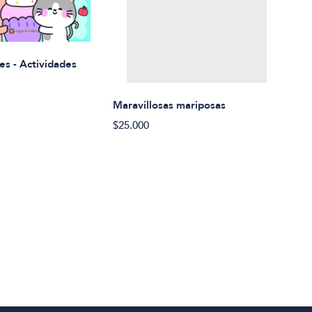
Rued
es - Actividades
$21.
Maravillosas mariposas
$25.000