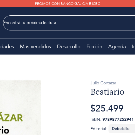
PROMOS CON BANCO GALICIA E ICBC
dades
Más vendidos
Desarrollo
Ficción
Agenda
I
Julio Cortazar
Bestiario
$25.499
ISBN:
9789877252941
Editorial: