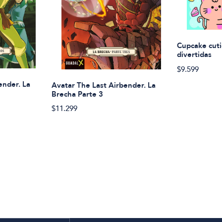
Cupcake cuti
divertidas
$9.599
ender. La
Avatar The Last Airbender. La
Brecha Parte 3
$11.299