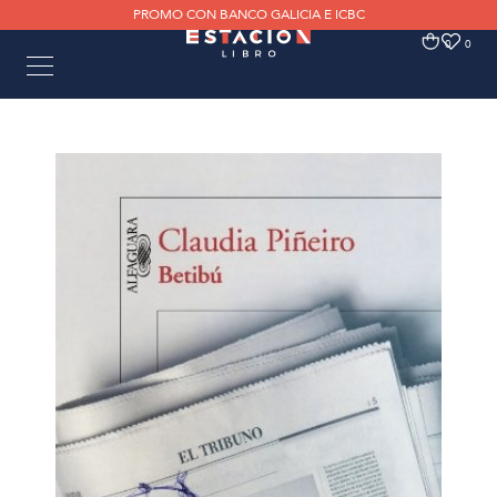
PROMO CON BANCO GALICIA E ICBC
0
0