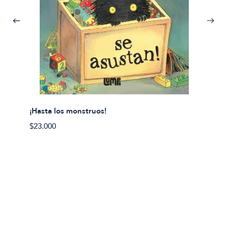
¡Hasta los monstruos!
$23.000
Olivier
Cereci
$23.00