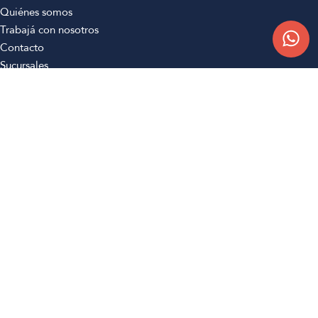
Quiénes somos
Trabajá con nosotros
Contacto
Sucursales
Compra Online
Atención al cliente
Preguntas frecuentes
Términos y condiciones
Botón de arrepentimiento