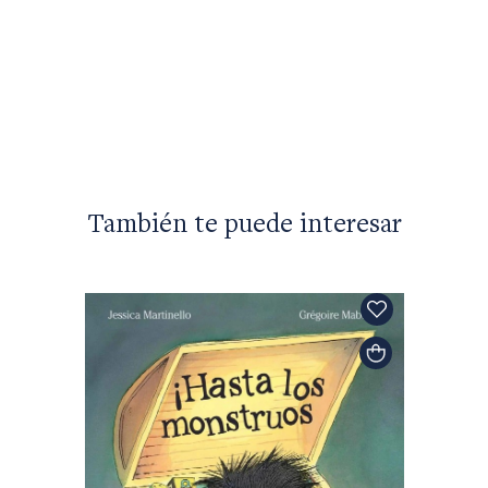
Claudia
El tie
$34.99
También te puede interesar