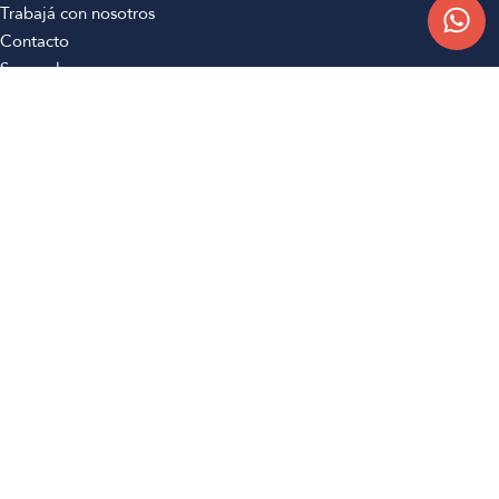
Trabajá con nosotros
Contacto
Sucursales
Compra Online
Atención al cliente
Preguntas frecuentes
Términos y condiciones
Botón de arrepentimiento