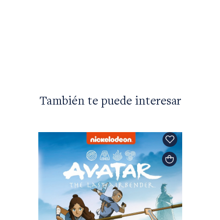
Claudia
El tie
$34.99
También te puede interesar