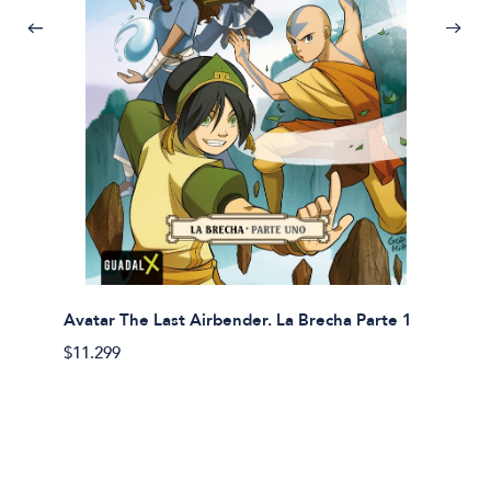
Avatar The Last Airbender. La Brecha Parte 1
Avatar
$11.299
$11.29