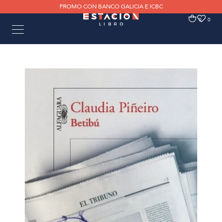
PROMO CON BANCO GALICIA E ICBC
0
0