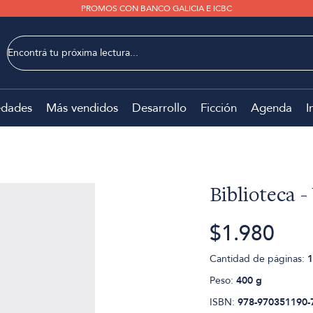
PROMOS CON BANCO GALICIA E ICBC
dades
Más vendidos
Desarrollo
Ficción
Agenda
I
Biblioteca -
$1.980
Cantidad de páginas:
1
Peso:
400 g
ISBN:
978-970351190-