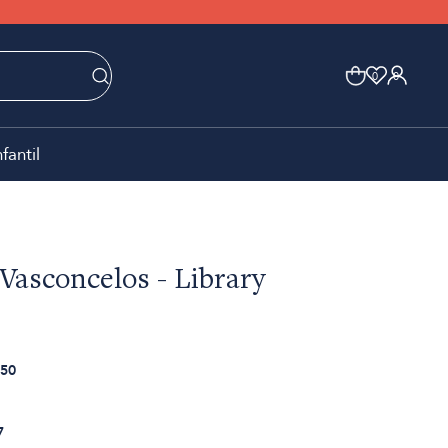
0
0
nfantil
 Vasconcelos - Library
50
7