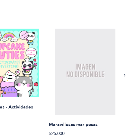
Rued
es - Actividades
$21.
Maravillosas mariposas
$25.000