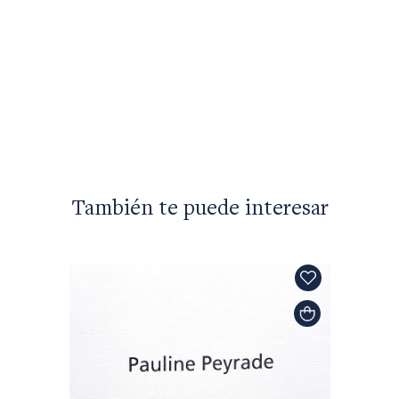
Bodas 
$25.95
También te puede interesar