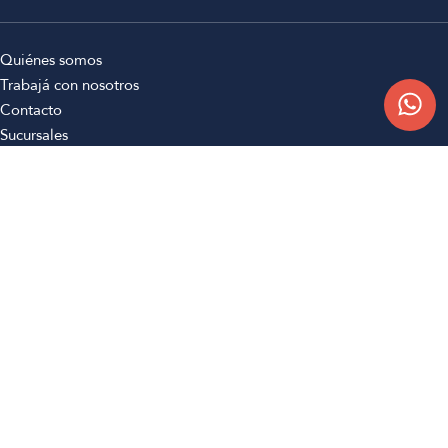
Quiénes somos
Trabajá con nosotros
Contacto
Sucursales
Compra Online
Atención al cliente
Preguntas frecuentes
Términos y condiciones
Botón de arrepentimiento