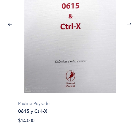
Richard
Actuac
Pauline Peyrade
$32.90
0615 y Ctrl-X
$14.000