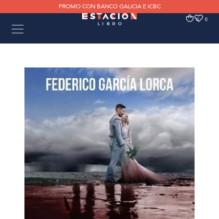
PROMO CON BANCO GALICIA E ICBC
0
0