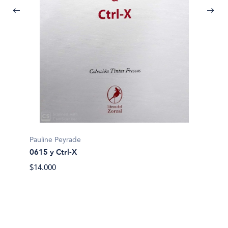
Richard
Actuac
Pauline Peyrade
$32.90
0615 y Ctrl-X
$14.000