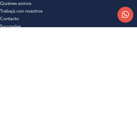
Quiénes somos
Trabajá con nosotros
Contacto
Sucursales
Compra Online
Atención al cliente
Preguntas frecuentes
Términos y condiciones
Botón de arrepentimiento