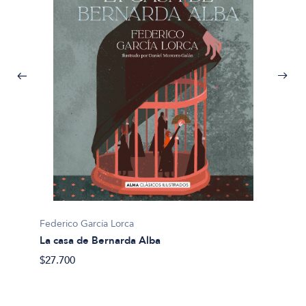
Federico García Lorca
La casa de Bernarda Alba
Federic
$27.700
Bodas 
$25.95