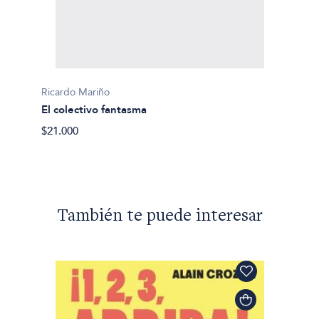
Ricardo Mariño
Ricard
El colectivo fantasma
La cas
$21.000
$29.90
También te puede interesar