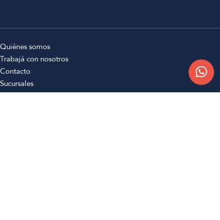
Quiénes somos
Trabajá con nosotros
Contacto
Sucursales
Compra Online
Atención al cliente
Preguntas frecuentes
Términos y condiciones
Botón de arrepentimiento