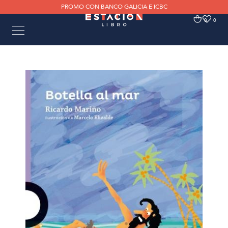
PROMO CON BANCO GALICIA E ICBC
0
0