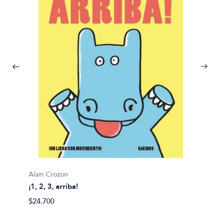
Alain Crozon
¡1, 2, 3, arriba!
Plim pl
$24.700
¡A bañ