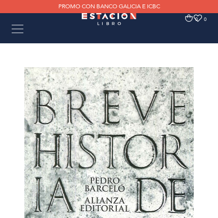
PROMO CON BANCO GALICIA E ICBC
0
0