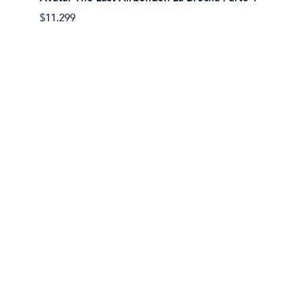
Avatar
$11.299
$11.29