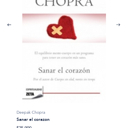
Deepak
Deepak Chopra
Digita
Sanar el corazon
$39.99
$25.900