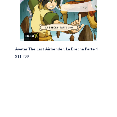
Avatar The Last Airbender. La Brecha Parte 1
Avatar
$11.299
$11.29