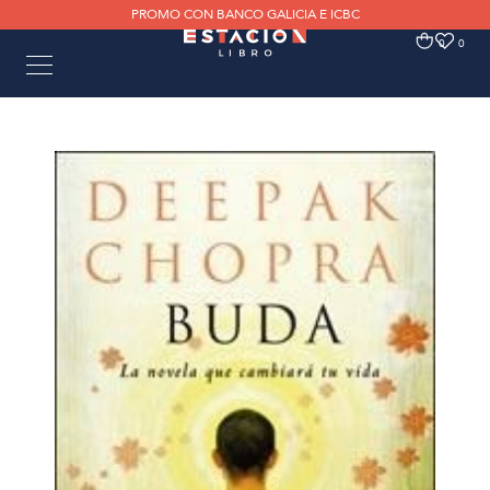
PROMO CON BANCO GALICIA E ICBC
0
0