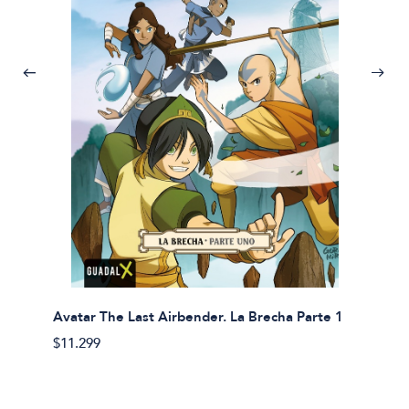
Avatar The Last Airbender. La Brecha Parte 1
Avatar
$11.299
$11.29