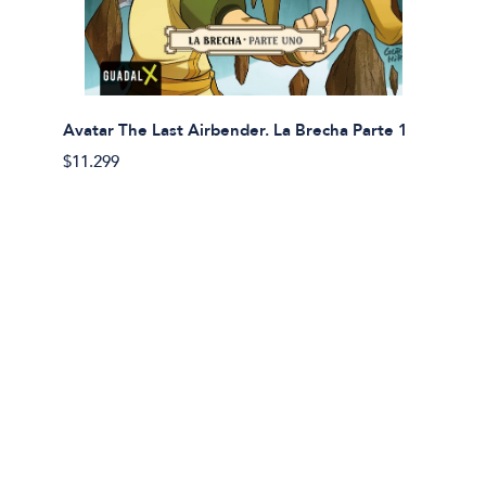
Avatar The Last Airbender. La Brecha Parte 1
Avatar
$11.299
$11.29