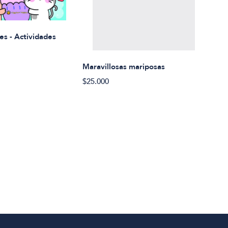
Rued
es - Actividades
$21.
Maravillosas mariposas
$25.000