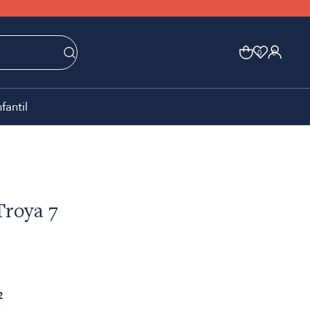
0
0
nfantil
Troya 7
2