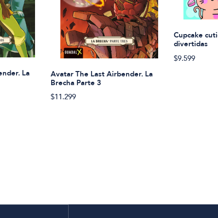
Cupcake cuti
divertidas
$9.599
ender. La
Avatar The Last Airbender. La
Brecha Parte 3
$11.299