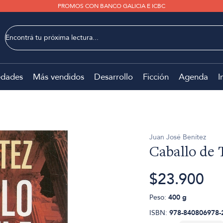
PROMOS CON BANCO GALICIA E ICBC
dades
Más vendidos
Desarrollo
Ficción
Agenda
I
Juan José Benítez
Caballo de 
$23.900
Peso:
400 g
ISBN:
978-840806978-