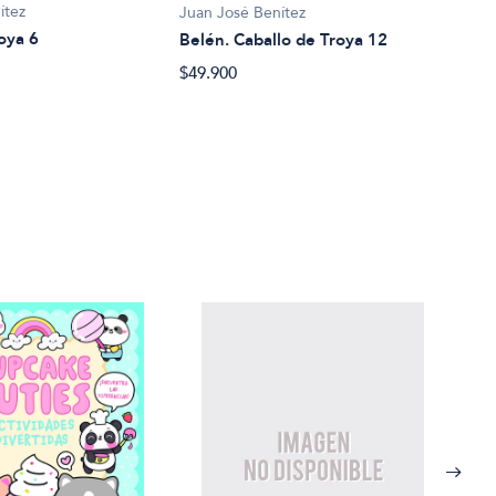
ítez
Juan José Benítez
Juan
oya 6
Belén. Caballo de Troya 12
Mis 
$49.900
$61.