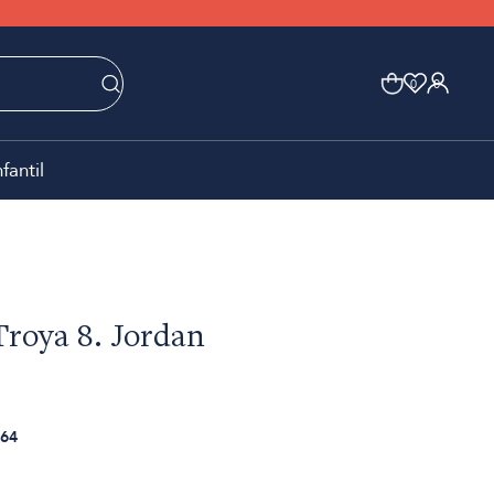
0
0
nfantil
Troya 8. Jordan
64