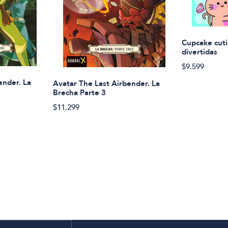
Cupcake cuti
divertidas
$9.599
ender. La
Avatar The Last Airbender. La
Brecha Parte 3
$11.299