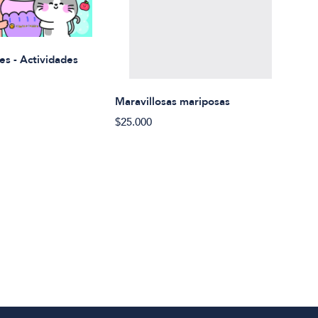
Rued
es - Actividades
$21.
Maravillosas mariposas
$25.000