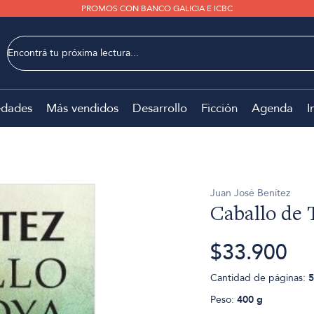
PROMOS CON BANCO GALICIA E ICBC
dades
Más vendidos
Desarrollo
Ficción
Agenda
I
Juan José Benítez
Caballo de 
$33.900
Cantidad de páginas:
5
Peso:
400 g