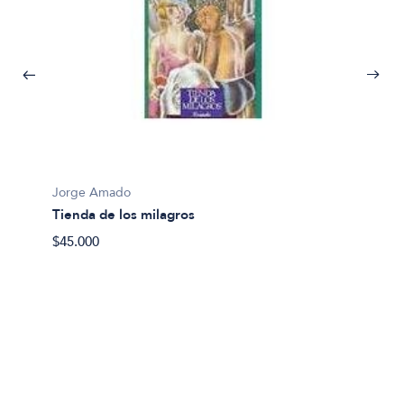
Jorge Amado
Tienda de los milagros
$45.000
Jorge
Capita
$45.00