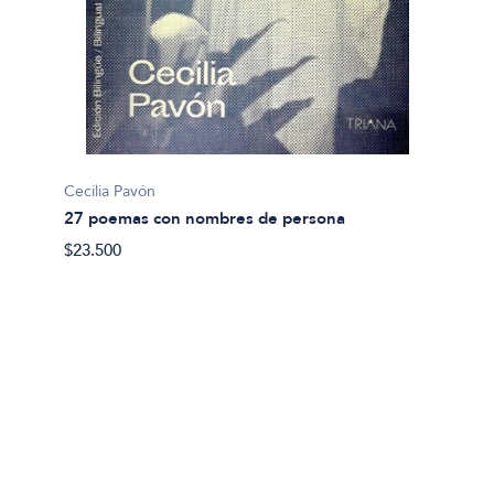
Cecilia Pavón
27 poemas con nombres de persona
Abel A
$23.500
9550: 
$24.00