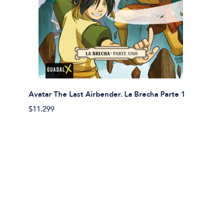
Avatar The Last Airbender. La Brecha Parte 1
Avatar
$11.299
$11.29