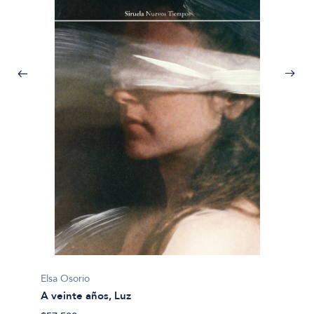
Elsa Os
A vein
Elsa Osorio
$21.10
A veinte años, Luz