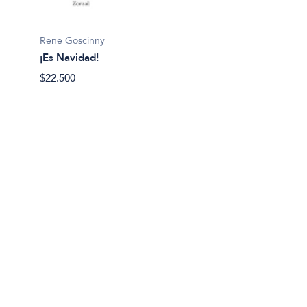
¡Qué m
$19.99
Rene Goscinny
¡Es Navidad!
$22.500