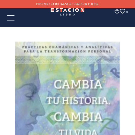
PROMO CON BANCO GALICIA E ICBC
0
0