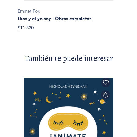
Emmet
Emmet Fox
Menta
Dios y el yo soy - Obras completas
$10.73
$11.830
También te puede interesar