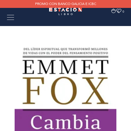
PROMO CON BANCO GALICIA E ICBC
0
0