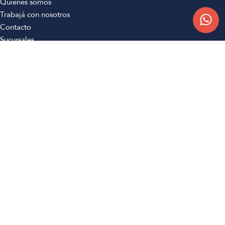
Quiénes somos
Trabajá con nosotros
Contacto
Sucursales
Compra Online
Atención al cliente
Preguntas frecuentes
Términos y condiciones
Botón de arrepentimiento