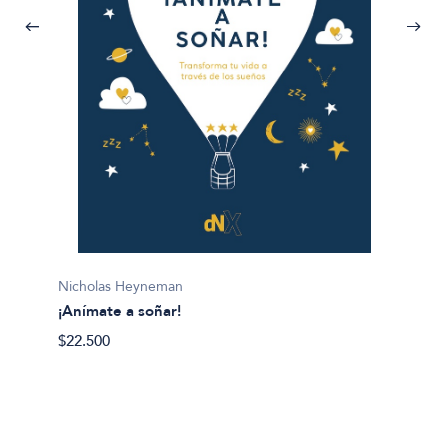
Lis Mil
Nicholas Heyneman
¡Gana l
¡Anímate a soñar!
$28.50
$22.500