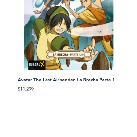
Avatar The Last Airbender. La Brecha Parte 1
Avatar
$11.299
$11.29