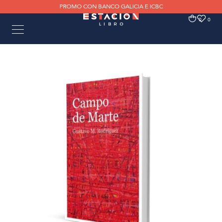
PROMO CON BANCO GALICIA E ICBC
0
0