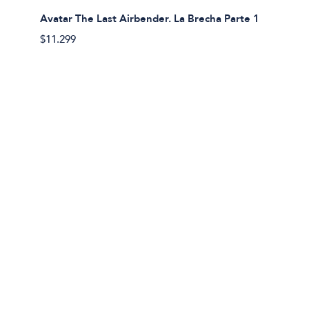
Avatar The Last Airbender. La Brecha Parte 1
Avatar
$11.299
$11.29