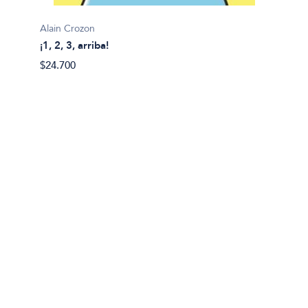
Alain Crozon
¡1, 2, 3, arriba!
Plim pl
$24.700
¡A bañ
$14.99