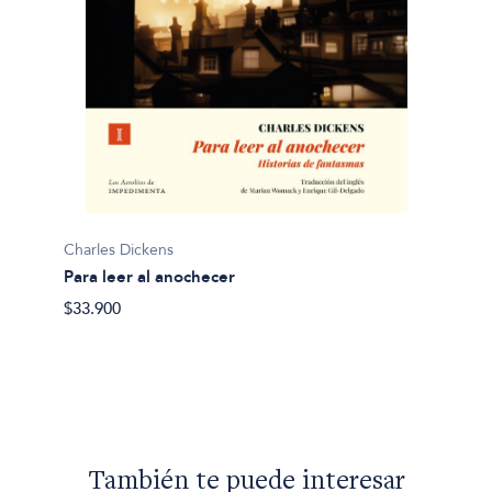
Charles Dickens
Para leer al anochecer
Charles
$33.900
Apunt
$39.90
También te puede interesar