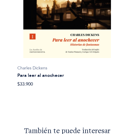
Charles Dickens
Para leer al anochecer
Charles
$33.900
Apunt
$39.90
También te puede interesar