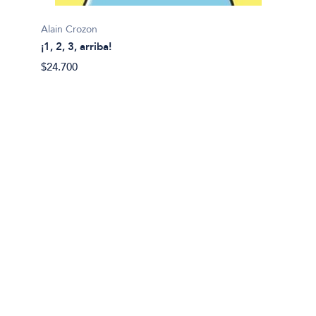
Alain Crozon
¡1, 2, 3, arriba!
Plim pl
$24.700
¡A bañ
$14.99