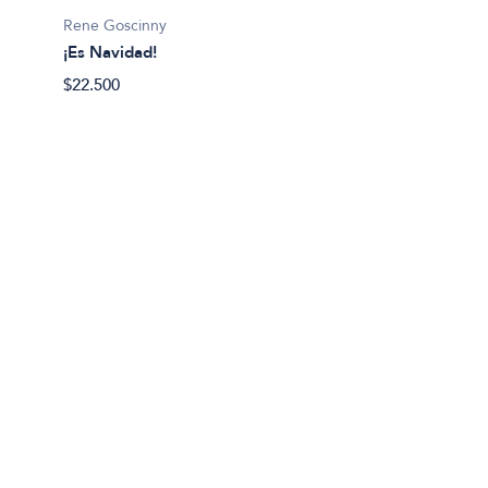
$19.99
Rene Goscinny
¡Es Navidad!
$22.500