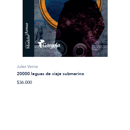
Jules Verne
20000 leguas de viaje submarino
Miguel
$36.000
Abel 
$20.00