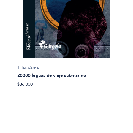
Jules Verne
20000 leguas de viaje submarino
Miguel
$36.000
Abel 
$20.00