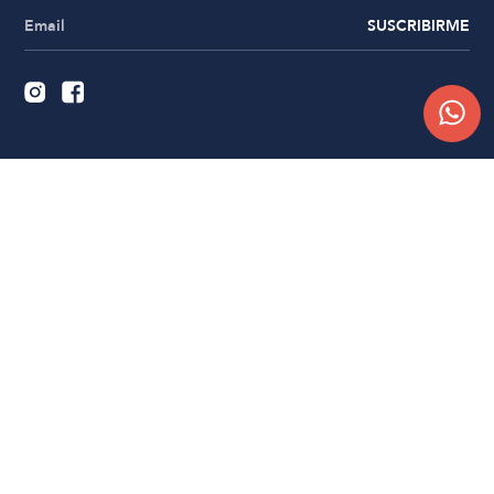
SUSCRIBIRME
Quiénes somos
Trabajá con nosotros
Contacto
Sucursales
Compra Online
Atención al cliente
Preguntas frecuentes