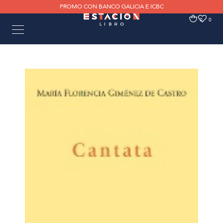
PROMO CON BANCO GALICIA E ICBC
0
0