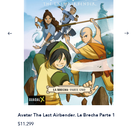
Avatar The Last Airbender. La Brecha Parte 1
Avatar
$11.299
$11.29