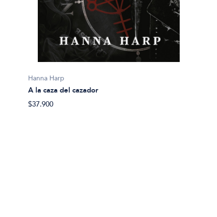
Hanna Harp
Jenn B
A la caza del cazador
Al otro
$37.900
$38.00