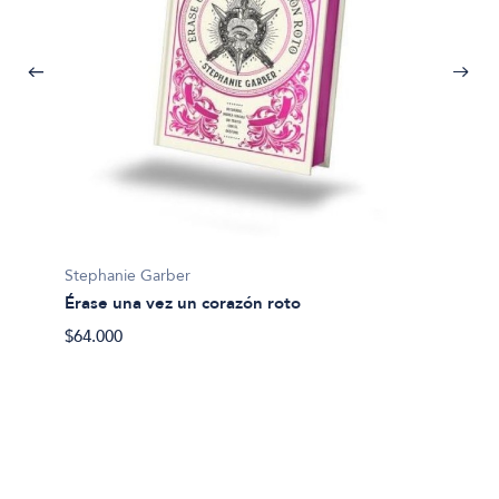
Stephanie Garber
Érase una vez un corazón roto
$64.000
Stepha
La mal
$28.80