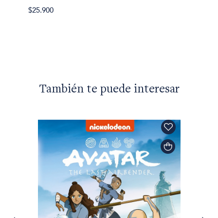
$25.900
J. Sher
Carmil
$40.50
También te puede interesar