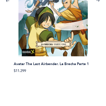
Avatar The Last Airbender. La Brecha Parte 1
Avatar
$11.299
$11.29