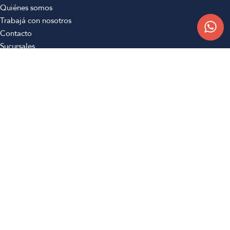
Quiénes somos
Trabajá con nosotros
Contacto
Sucursales
Compra Online
Atención al cliente
Preguntas frecuentes
Términos y condiciones
Botón de arrepentimiento