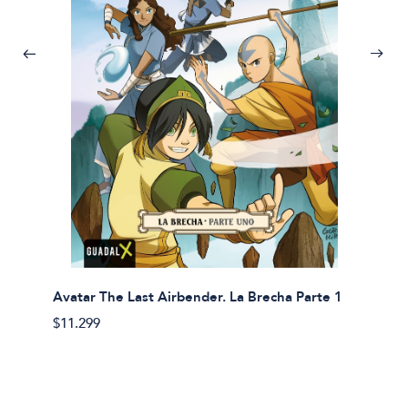
Avatar The Last Airbender. La Brecha Parte 1
Avatar
$11.299
$11.29