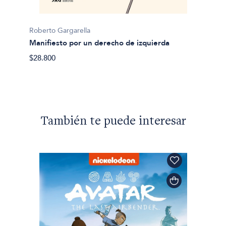
Roberto
Roberto Gargarella
Carta 
Manifiesto por un derecho de izquierda
$26.90
$28.800
También te puede interesar