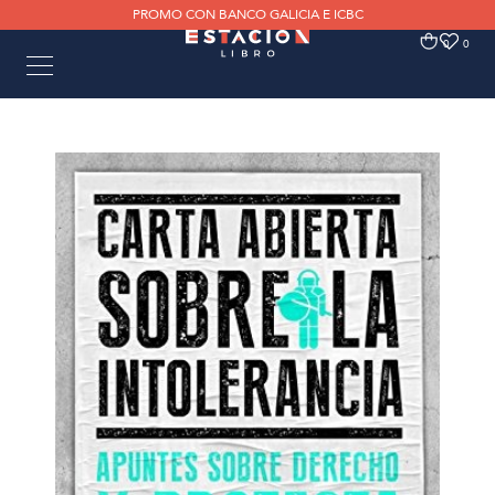
PROMO CON BANCO GALICIA E ICBC
0
0