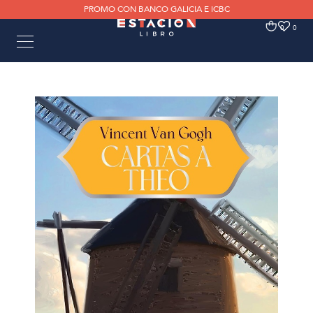
PROMO CON BANCO GALICIA E ICBC
0
0