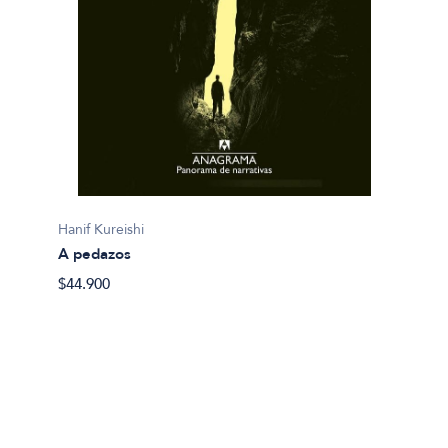
Paz Zub
ADN d
Hanif Kureishi
$27.60
A pedazos
$44.900