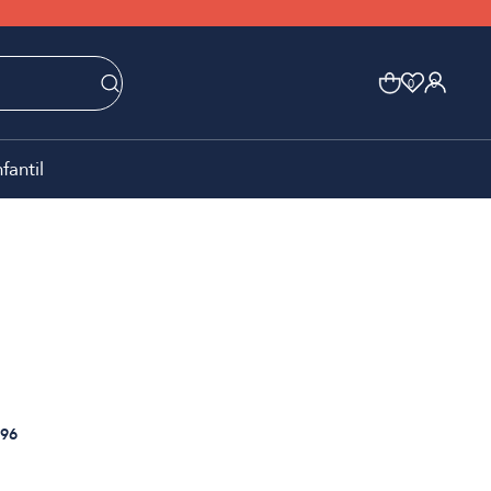
0
0
nfantil
96