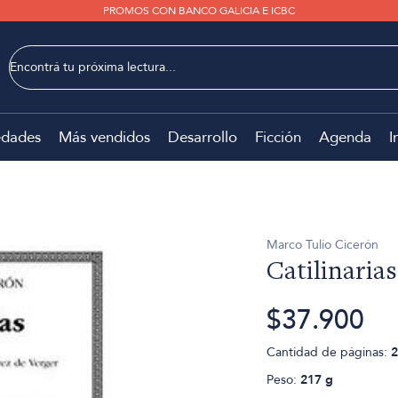
PROMOS CON BANCO GALICIA E ICBC
dades
Más vendidos
Desarrollo
Ficción
Agenda
I
Marco Tulio Cicerón
Catilinarias
$37.900
Cantidad de páginas:
2
Peso:
217 g