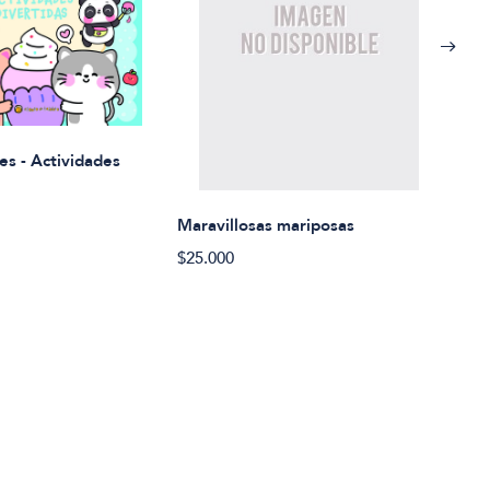
Rued
es - Actividades
$21.
Maravillosas mariposas
$25.000