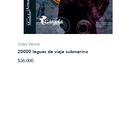
Jules Verne
20000 leguas de viaje submarino
Miguel
$36.000
Abel 
$20.00