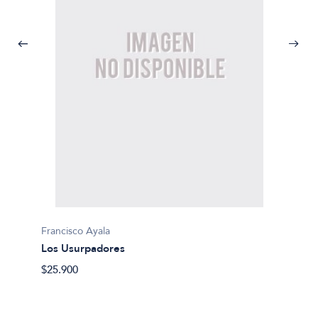
Francisco Ayala
Francis
Los Usurpadores
El fon
$25.900
$18.90