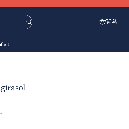
0
0
nfantil
 girasol
2