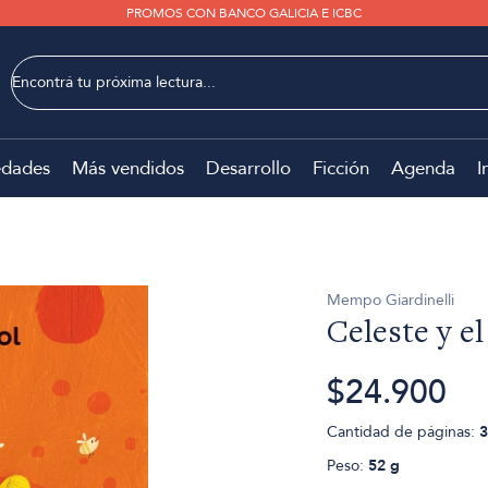
PROMOS CON BANCO GALICIA E ICBC
dades
Más vendidos
Desarrollo
Ficción
Agenda
I
Mempo Giardinelli
Celeste y el
$24.900
Cantidad de páginas:
3
Peso:
52 g