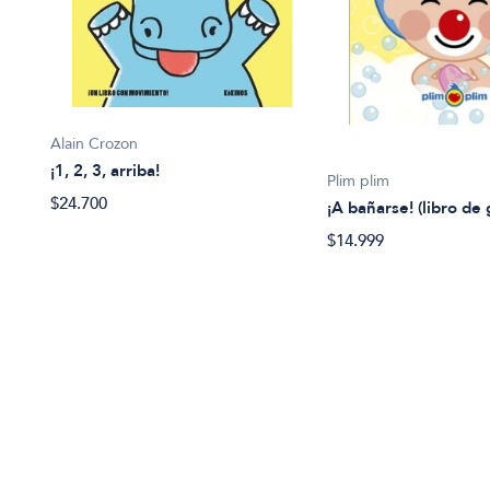
Alain Crozon
¡1, 2, 3, arriba!
Plim plim
$24.700
¡A bañarse! (libro de
$14.999