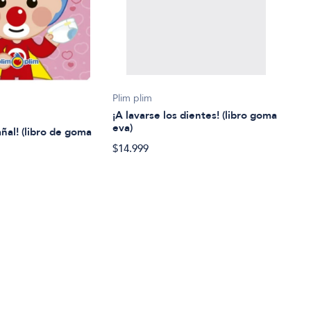
Lore
Plim plim
¡A vi
¡A lavarse los dientes! (libro goma
eva)
añal! (libro de goma
$32.
$14.999