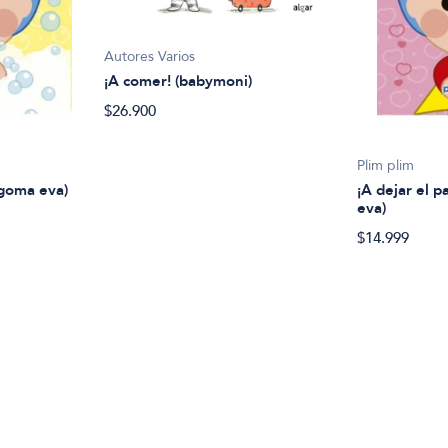
Autores Varios
¡A comer! (babymoni)
$26.900
Plim plim
 goma eva)
¡A dejar el p
eva)
$14.999