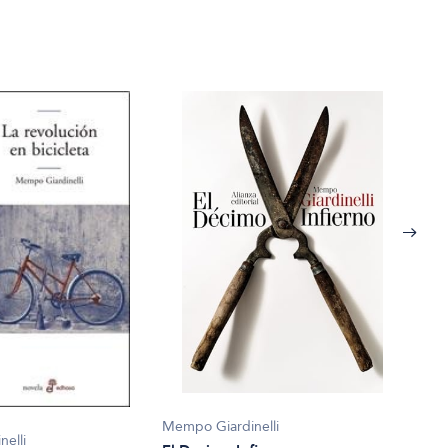
Memp
Mempo Giardinelli
Asi 
elli