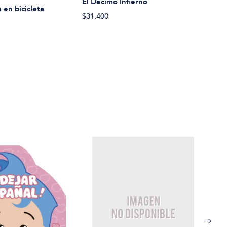
El Decimo Infierno
 en bicicleta
$27.
$31.400